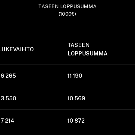
TASEEN LOPPUSUMMA
(1000€)
TASEEN
LIIKEVAIHTO
LOPPUSUMMA
16 265
11 190
13 550
10 569
17 214
10 872