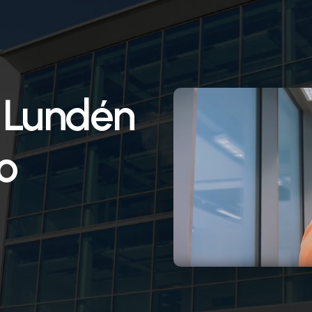
Lundén
o