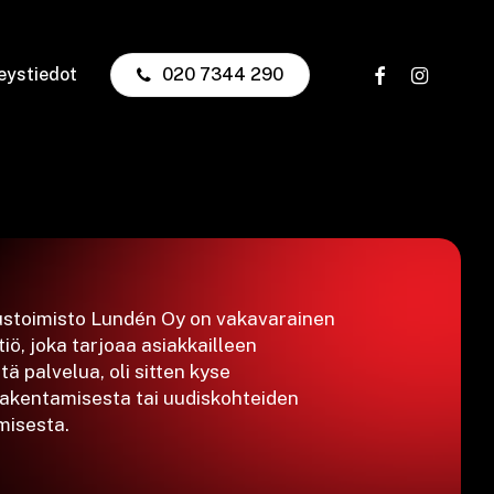
facebook
instagram
eystiedot
020 7344 290
stoimisto
Lundén
Oy
on
vakavarainen
iö,
joka
tarjoaa
asiakkailleen
stä
palvelua,
oli
sitten
kyse
rakentamisesta
tai
uudiskohteiden
misesta.