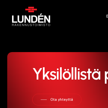
Skip
to
main
content
Yksilöllistä
Ota yhteyttä