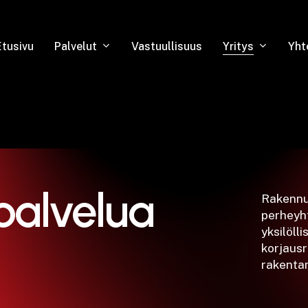
Palvelut
Yritys
Etusivu
Vastuullisuus
Yht
 palvelua
Rakennu
perheyht
yksilölli
korjaus
rakenta