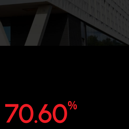
%
70.60