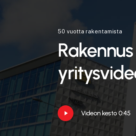
50 vuotta rakentamista
Rakennus
yritysvide
Play
Videon kesto 0:45
Video