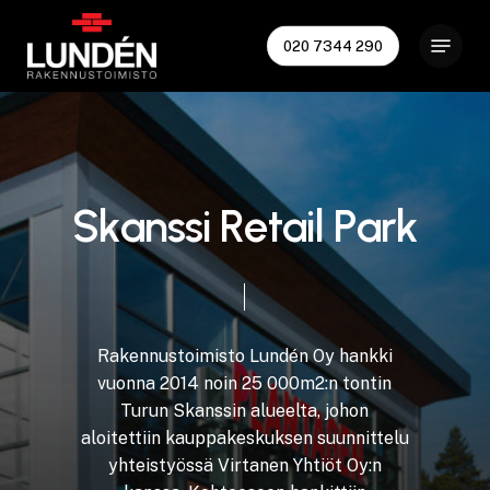
Skip
Menu
to
020 7344 290
Close
main
Menu
content
S
k
a
n
s
s
i
R
e
t
a
i
l
P
a
r
k
Rakennustoimisto
Lundén
Oy
hankki
vuonna
2014
noin
25
000m2:n
tontin
Turun
Skanssin
alueelta,
johon
aloitettiin
kauppakeskuksen
suunnittelu
yhteistyössä
Virtanen
Yhtiöt
Oy:n