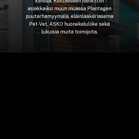
kanssa.
Kohteeseen
hankittiin
asiakkaiksi
muun
muassa
Plantagen
puutarhamyymälä,
eläinlääkäriasema
Pet-Vet,
ASKO
huonekaluliike
sekä
lukuisia
muita
toimijoita.