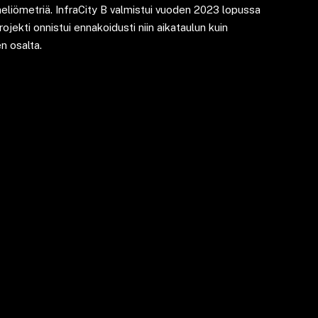
neliömetriä. InfraCity B valmistui vuoden 2023 lopussa
projekti onnistui ennakoidusti niin aikataulun kuin
n osalta.