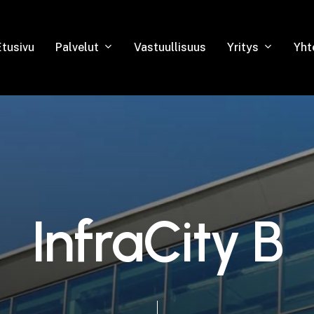
Palvelut
Yritys
Etusivu
Vastuullisuus
Yht
I
n
f
r
a
C
i
t
y
B