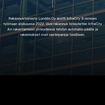
Rakennustoimisto
Lundén
Oy
aloitti
InfraCity
B
nimisen
työmaan
elokuussa
2022.
Uusi
rakennus
toteutettiin
InfraCity
A:n
rakentamisen
yhteydessä
tehdyn
autohallin
päälle
ja
rakennukset
ovat
vastinpareja
toisilleen.