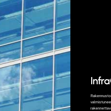
Infra
Rakennustoi
valmistuneen
rakennettav