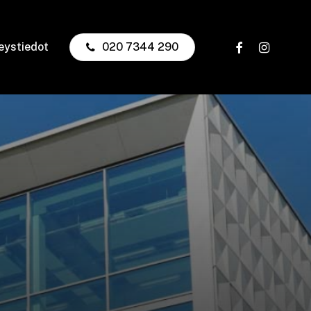
facebook
instagram
eystiedot
020 7344 290